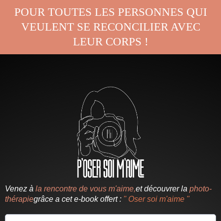
POUR TOUTES LES PERSONNES QUI
VEULENT SE RECONCILIER AVEC
LEUR CORPS !
Venez à
la rencontre de vous m'aime,
et découvrer la
photo-
thérapie
grâce a cet e-book offert :
" Oser soi m'aime "