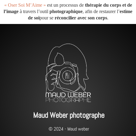
« Oser Soi M’Aime »
est un processus de
thérapie du corps et de
l’image
à travers l’outil
photographique
, afin de restaurer l’
estime
de soi
pour se
réconcilier avec son corps
.
Maud Weber photographe
© 2024 - Maud weber